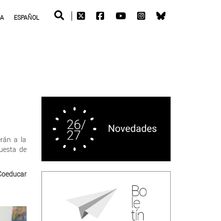
RA
ESPAÑOL
rán a la
uesta de
Coeducar