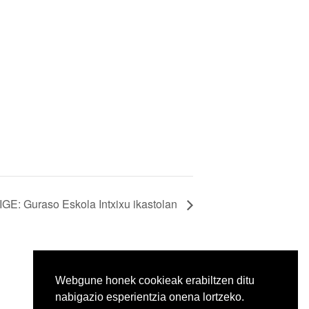
IGE: Guraso Eskola Intxixu ikastolan
Webgune honek cookieak erabiltzen ditu
nabigazio esperientzia onena lortzeko.