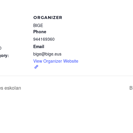
ORGANIZER
BIGE
Phone
944169360
Email
0
bige@bige.eus
gory:
View Organizer Website
s eskolan
B