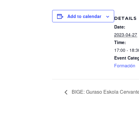
Add to calendar
DETAILS
Date:
2023-04-27
Time:
17:00 - 18:3
Event Cate
Formación
BIGE: Guraso Eskola Cervante