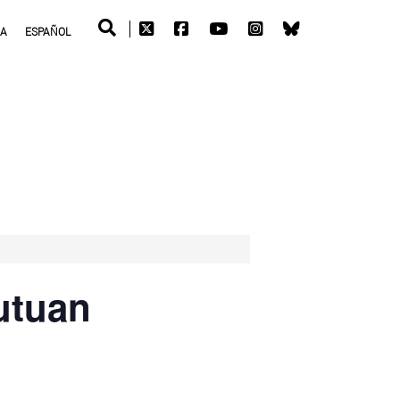
RA
ESPAÑOL
utuan