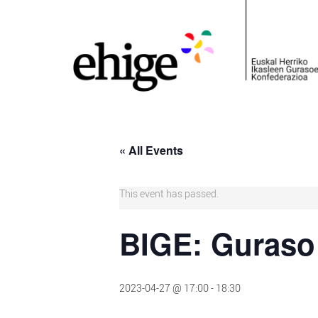
« All Events
This event has passed.
BIGE: Guraso 
2023-04-27 @ 17:00
-
18:30