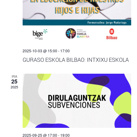
2025-10-03 @ 15:00
-
17:00
GURASO ESKOLA BILBAO: INTXIXU ESKOLA
IRA
25
2025
2025-09-25 @ 17:00
-
19:00