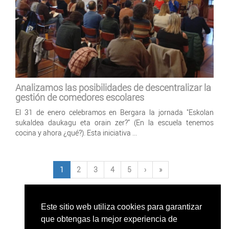
Analizamos las posibilidades de descentralizar la
gestión de comedores escolares
El 31 de enero celebramos en Bergara la jornada "Eskolan
sukaldea daukagu eta orain zer?” (En la escuela tenemos
cocina y ahora ¿qué?). Esta iniciativa ...
1
2
3
4
5
›
»
Este sitio web utiliza cookies para garantizar
que obtengas la mejor experiencia de