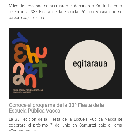
Miles de personas se acercaron el domingo a Santurtzi para
celebrar la 33ª Fiesta de la Escuela Pública Vasca que se
celebró bajo el lema ...
Conoce el programa de la 33ª Fiesta de la
Escuela Pública Vasca!
La 33ª edición de la Fiesta de la Escuela Pública Vasca se
celebrará el próximo 7 de junio en Santurtzi bajo el lema
«Ehunetan». La ...