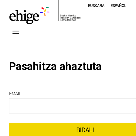
EUSKARA
ESPAÑOL
Pasahitza ahaztuta
EMAIL