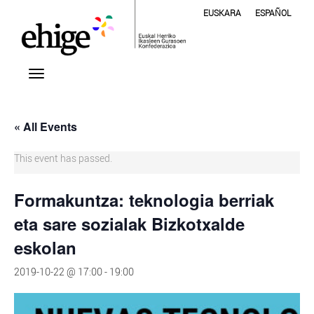
EUSKARA
ESPAÑOL
« All Events
This event has passed.
Formakuntza: teknologia berriak
eta sare sozialak Bizkotxalde
eskolan
2019-10-22 @ 17:00
-
19:00