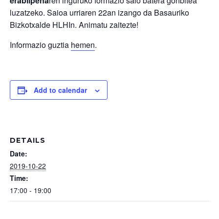
erabilpena
ren inguruko formazio saio batera gonbitea
luzatzeko. Saioa urriaren 22an izango da Basauriko
Bizkotxalde HLHIn. Animatu zaitezte!
Informazio guztia
hemen
.
Add to calendar
DETAILS
Date:
2019-10-22
Time:
17:00 - 19:00