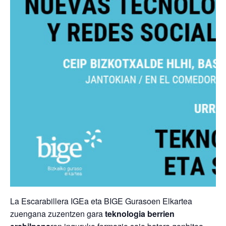
La Escarabillera IGEa eta BIGE Gurasoen Elkartea
zuengana zuzentzen gara
teknologia berrien