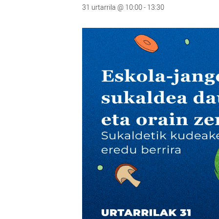
31 urtarrila @ 10:00
-
13:30