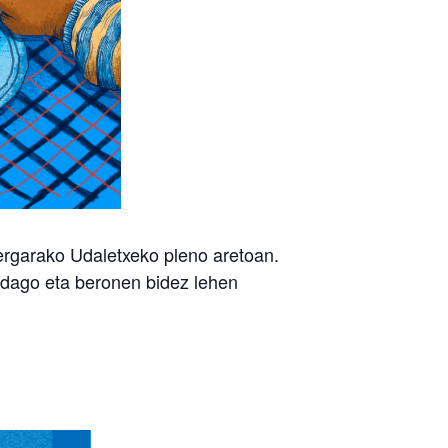
ergarako Udaletxeko pleno aretoan.
dago eta beronen bidez lehen