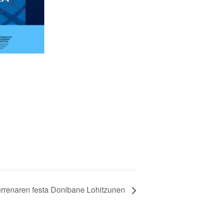
eurrenaren festa Donibane Lohitzunen