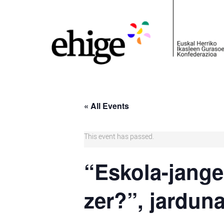
« All Events
This event has passed.
“Eskola-jange
zer?”, jarduna