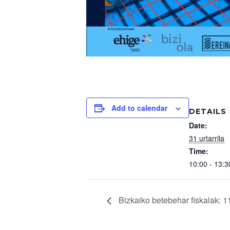
Add to calendar
DETAILS
Date:
31 urtarrila
Time:
10:00 - 13:3
Bizkaiko betebehar fiskalak: 