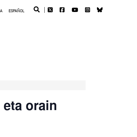
RA
ESPAÑOL
eta orain