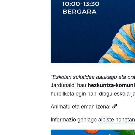
“Eskolan sukaldea daukagu eta ora
Jardunaldi hau
hezkuntza-komunit
hurbilketa egin nahi diogu eskola-j
Animatu eta eman izena!
Informazio gehiago
albiste honetan