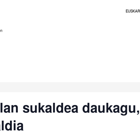
EUSKA
lan sukaldea daukagu, 
ldia