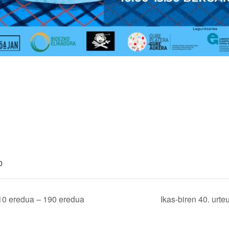
0
110 eredua – 190 eredua
Ikas-biren 40. urt