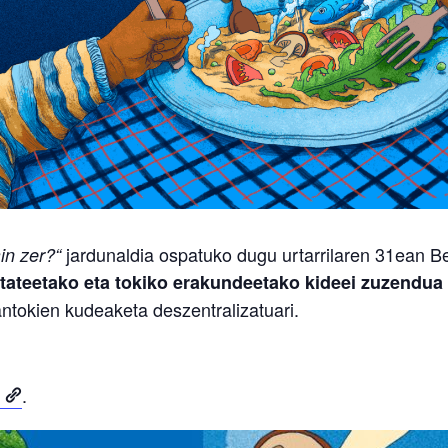
jardunaldia ospatuko dugu urtarrilaren 31ean B
in zer?“
ateetako eta tokiko erakundeetako kideei zuzendua
antokien kudeaketa deszentralizatuari.
.