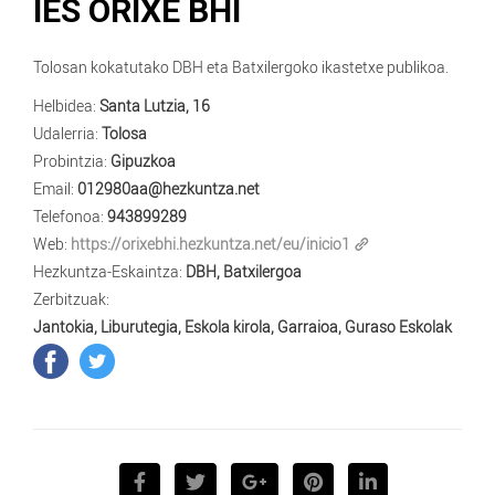
IES ORIXE BHI
Tolosan kokatutako DBH eta Batxilergoko ikastetxe publikoa.
Helbidea:
Santa Lutzia, 16
Udalerria:
Tolosa
Probintzia:
Gipuzkoa
Email:
012980aa@hezkuntza.net
Telefonoa:
943899289
Web:
https://orixebhi.hezkuntza.net/eu/inicio1
Hezkuntza-Eskaintza:
DBH, Batxilergoa
Zerbitzuak:
Jantokia, Liburutegia, Eskola kirola, Garraioa, Guraso Eskolak