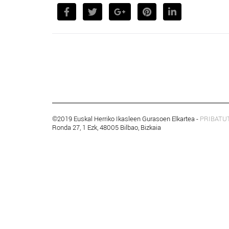
©2019 Euskal Herriko Ikasleen Gurasoen Elkartea -
PRIBATU
Ronda 27, 1 Ezk, 48005 Bilbao, Bizkaia