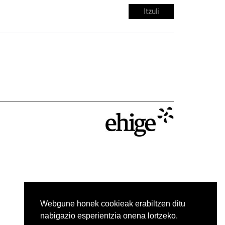
Itzuli
Webgune honek cookieak erabiltzen ditu
nabigazio esperientzia onena lortzeko.