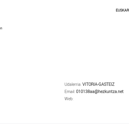
EUSKA
Udalerria:
VITORIA-GASTEIZ
Email:
010138aa@hezkuntza.net
Web: