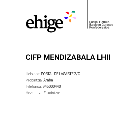
CIFP MENDIZABALA LHII
Helbidea:
PORTAL DE LASARTE Z/G
Probintzia:
Araba
Telefonoa:
945000440
Hezkuntza-Eskaintza: