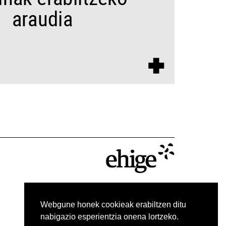
Webgune honek cookieak erabiltzen ditu
nabigazio esperientzia onena lortzeko.