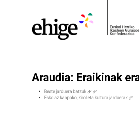
Araudia: Eraikinak er
Beste jarduera batzuk
Eskolaz kanpoko, kirol eta kultura jarduerak