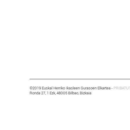
©2019 Euskal Herriko Ikasleen Gurasoen Elkartea -
PRIBATU
Ronda 27, 1 Ezk, 48005 Bilbao, Bizkaia