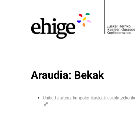
Araudia: Bekak
Unibertsitateaz kanpoko ikasleak eskolatzeko i