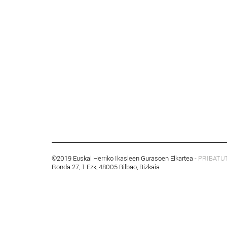
©2019 Euskal Herriko Ikasleen Gurasoen Elkartea -
PRIBATU
Ronda 27, 1 Ezk, 48005 Bilbao, Bizkaia