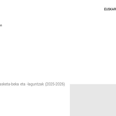
EUSKA
kasketa-beka eta -laguntzak (2025-2026)