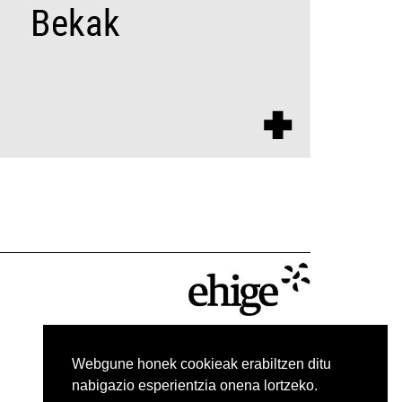
Webgune honek cookieak erabiltzen ditu
nabigazio esperientzia onena lortzeko.