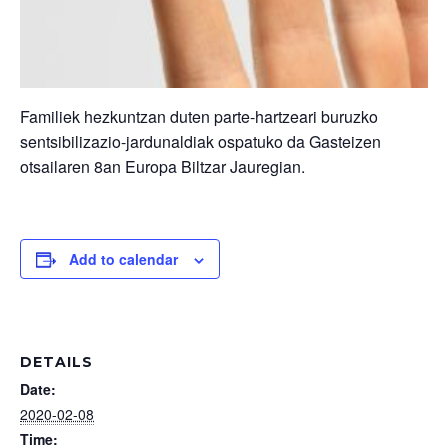
Familiek hezkuntzan duten parte-hartzeari buruzko
sentsibilizazio-jardunaldiak ospatuko da Gasteizen
otsailaren 8an Europa Biltzar Jauregian.
Add to calendar
DETAILS
Date:
2020-02-08
Time: