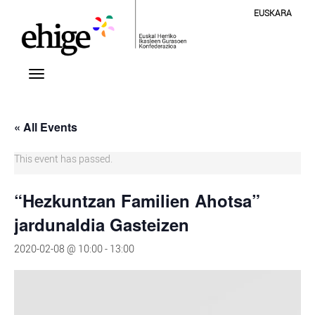
EUSKARA
« All Events
This event has passed.
“Hezkuntzan Familien Ahotsa”
jardunaldia Gasteizen
2020-02-08 @ 10:00
-
13:00