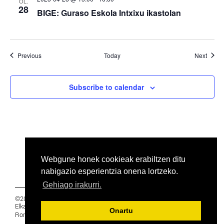
OL.
28
BIGE: Guraso Eskola Intxixu ikastolan
Events
Event
Previous
Today
Next
Subscribe to calendar
Webgune honek cookieak erabiltzen ditu
nabigazio esperientzia onena lortzeko.
Gehiago irakurri.
©2019 Euskal Herriko Ikasleen Gurasoen
Elkartea -
PRIBATUTASUNA
Onartu
Ronda 27, 1 Ezk, 48005 Bilbao, Bizkaia