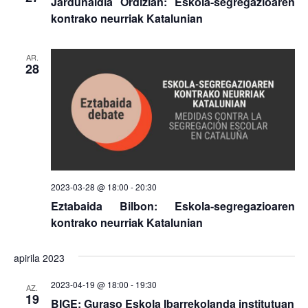
Jardunaldia Ordizian: Eskola-segregazioaren
kontrako neurriak Katalunian
AR.
28
2023-03-28 @ 18:00
-
20:30
Eztabaida Bilbon: Eskola-segregazioaren
kontrako neurriak Katalunian
apirila 2023
2023-04-19 @ 18:00
-
19:30
AZ.
19
BIGE: Guraso Eskola Ibarrekolanda institutuan