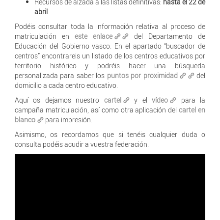
Recursos de alzada a las listas definitivas:
hasta el 22 de
abril
.
Podéis consultar toda la información relativa al proceso de
matriculación en
este enlace
del Departamento de
Educación del Gobierno vasco. En el apartado “buscador de
centros” encontrareis un listado de los centros educativos por
territorio histórico y podréis hacer una búsqueda
personalizada para saber los
puntos por proximidad
del
domicilio a cada centro educativo.
Aquí os dejamos nuestro
cartel
y el
vídeo
para la
campaña matriculación, así como otra aplicación del
cartel en
blanco
para impresión.
Asimismo, os recordamos que si tenéis cualquier duda o
consulta podéis acudir a vuestra federación.