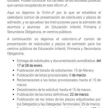
sociales. Podéis consultar los carteles de las escuelas públicas
que vamos recopilando en este
álbum
.
Aquí os dejamos la
Orden
por la que se establece el
calendario común de presentación de solicitudes y plazos de
admisión, y se aprueban las Instrucciones para la admisión de
alumnos y alumnas en Educación Infantil, Primaria y
Secundaria Obligatoria, en centros públicos.
A continuación os dejamos el
calendario
común de
presentación de solicitudes y plazos de admisión para los
centros públicos de Educación Infantil, Primaria y Secundaria
Obligatoria:
Entrega de solicitudes y documentación acreditativa:
del
17 al 28 de enero
.
Publicación del listado de solicitantes: 15 de febrero.
Publicación de listas provisionales: 8
de marzo
.
Reclamaciones a las listas provisionales: hasta el 15 de
marzo.
Desistimiento de la solicitud: hasta el 15 de marzo.
Publicación de las listas definitivas:
22 de marzo
.
Publicación de las listas de las plazas adjudicadas por
los Delegados y las Delegadas Territoriales: 29 de marzo.