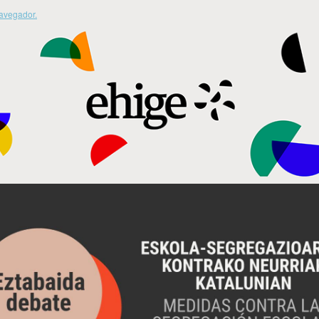
navegador.