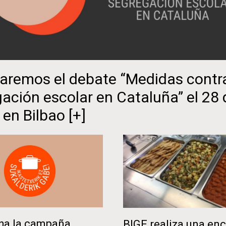
aremos el debate “Medidas contra
ación escolar en Cataluña” el 28 
en Bilbao
[+]
ha la campaña
BIGE realiza una en