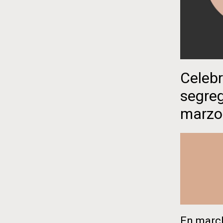
Celebr
segreg
marzo 
En marc